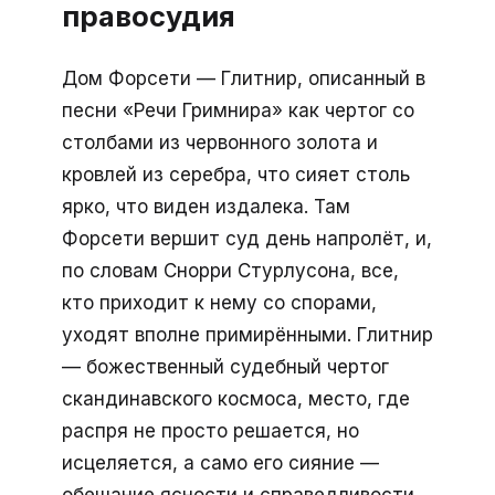
правосудия
Дом Форсети — Глитнир, описанный в
песни «Речи Гримнира» как чертог со
столбами из червонного золота и
кровлей из серебра, что сияет столь
ярко, что виден издалека. Там
Форсети вершит суд день напролёт, и,
по словам Снорри Стурлусона, все,
кто приходит к нему со спорами,
уходят вполне примирёнными. Глитнир
— божественный судебный чертог
скандинавского космоса, место, где
распря не просто решается, но
исцеляется, а само его сияние —
обещание ясности и справедливости.