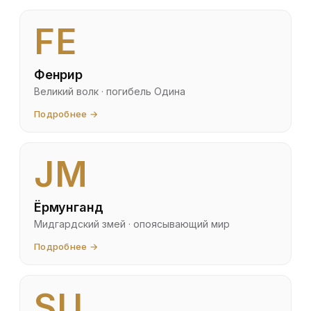
FE
Фенрир
Великий волк · погибель Одина
Подробнее →
JM
Ёрмунганд
Мидгардский змей · опоясывающий мир
Подробнее →
SU