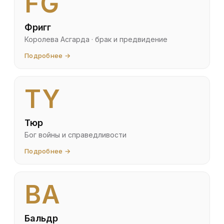
FG
Фригг
Королева Асгарда · брак и предвидение
Подробнее →
TY
Тюр
Бог войны и справедливости
Подробнее →
BA
Бальдр