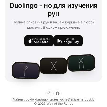
Duolingo - но для изучения
рун
Полные описания рун в вашем кармане в любой
момент. В одном приложении.
Download on the
Get it on
App Store
Google Play
ᛗ
ᚷ
ᚠ
Файлы cookie
Конфиденциальность
Управлять cookie
·
·
© 2026
Way of the Runes