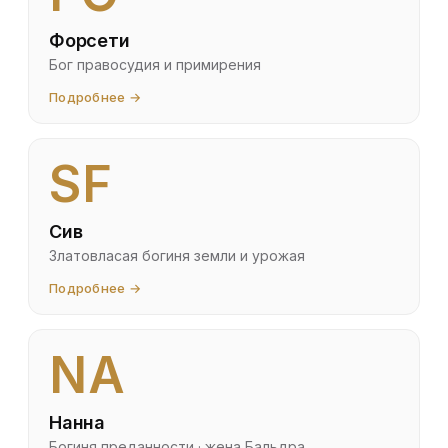
Форсети
Бог правосудия и примирения
Подробнее →
SF
Сив
Златовласая богиня земли и урожая
Подробнее →
NA
Нанна
Богиня преданности · жена Бальдра