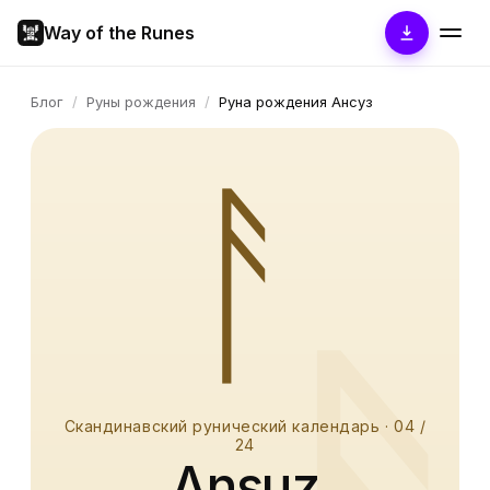
Way of the Runes
Блог
/
Руны рождения
/
Руна рождения Ансуз
ᚨ
Скандинавский рунический календарь
·
04
/
24
Ansuz