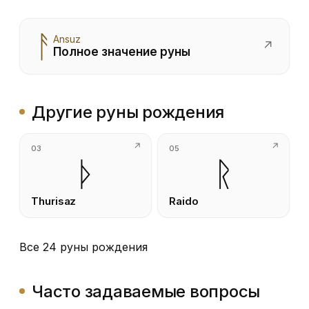
ᚨ
Ansuz
↗
Полное значение руны
Другие руны рождения
03
05
ᚦ
ᚱ
Thurisaz
Raido
Все 24 руны рождения
Часто задаваемые вопросы