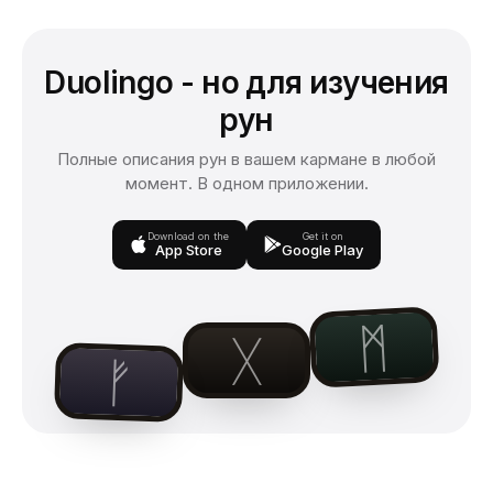
Duolingo - но для изучения
рун
Полные описания рун в вашем кармане в любой
момент. В одном приложении.
Download on the
Get it on
App Store
Google Play
ᛗ
ᚷ
ᚠ