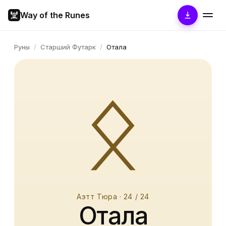
Way of the Runes
Руны
/
Старший Футарк
/
Отала
ᛟ
Аэтт Тюра
·
24
/ 24
Отала