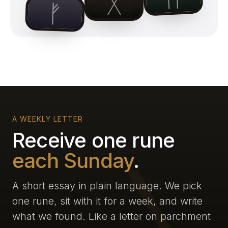
ᚷ
ᚠ
A WEEKLY LETTER
Receive one rune
each Sunday
.
A short essay in plain language. We pick
one rune, sit with it for a week, and write
what we found. Like a letter on parchment