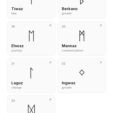
Tiwaz
Berkano
fate
growth
19
20
ᛖ
ᛗ
Ehwaz
Mannaz
journey
communication
21
22
ᛚ
ᛜ
Laguz
Ingwaz
change
growth
23
ᛞ