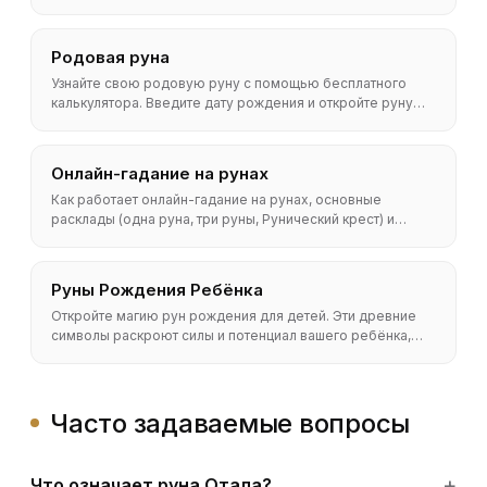
как создать простую утреннюю практику.
Родовая руна
Узнайте свою родовую руну с помощью бесплатного
калькулятора. Введите дату рождения и откройте руну
Старшего Футарка, связанную с вашими чертами и путём.
Онлайн-гадание на рунах
Как работает онлайн-гадание на рунах, основные
расклады (одна руна, три руны, Рунический крест) и
бесплатный способ вытянуть руны онлайн. Методы,
точность и полный FAQ.
Руны Рождения Ребёнка
Откройте магию рун рождения для детей. Эти древние
символы раскроют силы и потенциал вашего ребёнка,
помогая проложить путь к его успеху и самореализации.
Часто задаваемые вопросы
Что означает руна Отала?