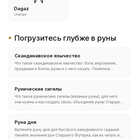
Dagaz
change
Погрузитесь глубже в руны
Скандинавское язычество
Что такое скандинавское язычество: боги, верования,
праздники и блоты, руны и с чего начать. Понятное
руководство для начинающих.
Рунические сигилы
Что такое рунические сигилы (вязаные руны), для чего
они нужны и как создать свою, объединив руны Старшего
Футарка. Понятное пошаговое руководство с примерами.
Руна дня
Вытяните руну дня для быстрого ежедневного гадания.
Узнайте значения рун Старшего Футарка, как их читать и