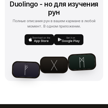
Duolingo - но для изучения
рун
Полные описания рун в вашем кармане в любой
момент. В одном приложении.
Download on the
Get it on
App Store
Google Play
ᛗ
ᚷ
ᚠ