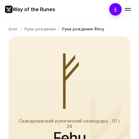
Way of the Runes
Блог
/
Руны рождения
/
Руна рождения Феху
ᚠ
Скандинавский рунический календарь
·
01
/
24
Fehu