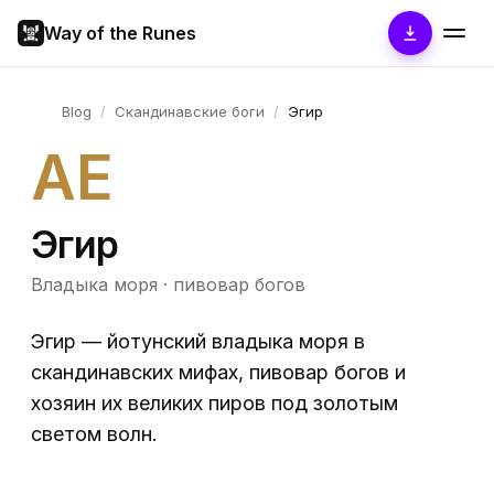
Way of the Runes
Blog
/
Скандинавские боги
/
Эгир
AE
Эгир
Владыка моря · пивовар богов
Эгир — йотунский владыка моря в
скандинавских мифах, пивовар богов и
хозяин их великих пиров под золотым
светом волн.