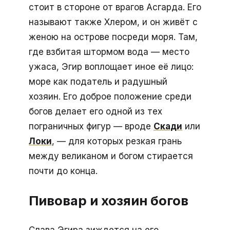
стоит в стороне от врагов Асгарда. Его
называют также Хлером, и он живёт с
женою на острове посреди моря. Там,
где взбитая штормом вода — место
ужаса, Эгир воплощает иное её лицо:
море как податель и радушный
хозяин. Его доброе положение среди
богов делает его одной из тех
пограничных фигур — вроде
Скади
или
Локи
, — для которых резкая грань
между великаном и богом стирается
почти до конца.
Пивовар и хозяин богов
Слава Эгира зиждется на его