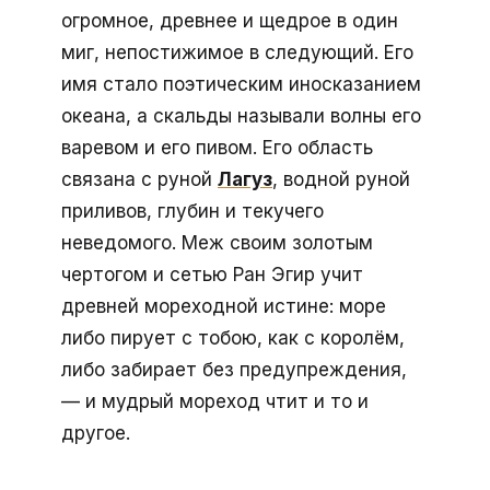
огромное, древнее и щедрое в один
миг, непостижимое в следующий. Его
имя стало поэтическим иносказанием
океана, а скальды называли волны его
варевом и его пивом. Его область
связана с руной
Лагуз
, водной руной
приливов, глубин и текучего
неведомого. Меж своим золотым
чертогом и сетью Ран Эгир учит
древней мореходной истине: море
либо пирует с тобою, как с королём,
либо забирает без предупреждения,
— и мудрый мореход чтит и то и
другое.