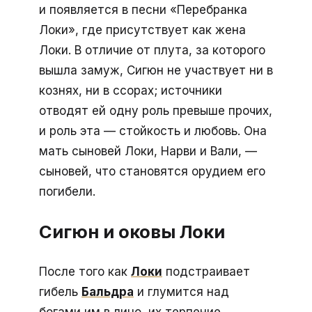
и появляется в песни «Перебранка
Локи», где присутствует как жена
Локи. В отличие от плута, за которого
вышла замуж, Сигюн не участвует ни в
кознях, ни в ссорах; источники
отводят ей одну роль превыше прочих,
и роль эта — стойкость и любовь. Она
мать сыновей Локи, Нарви и Вали, —
сыновей, что становятся орудием его
погибели.
Сигюн и оковы Локи
После того как
Локи
подстраивает
гибель
Бальдра
и глумится над
богами им в лицо, их терпение