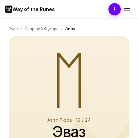
Way of the Runes
Руны
/
Старший Футарк
/
Эваз
ᛖ
Аэтт Тюра
·
19
/ 24
Эваз