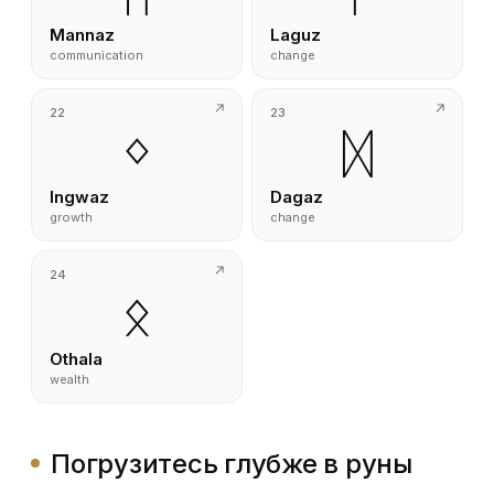
Mannaz
Laguz
communication
change
22
23
ᛜ
ᛞ
Ingwaz
Dagaz
growth
change
24
ᛟ
Othala
wealth
Погрузитесь глубже в руны