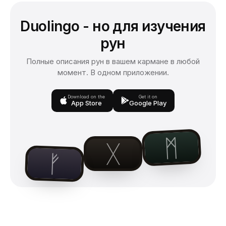
Duolingo - но для изучения
рун
Полные описания рун в вашем кармане в любой
момент. В одном приложении.
Download on the
Get it on
App Store
Google Play
ᛗ
ᚷ
ᚠ