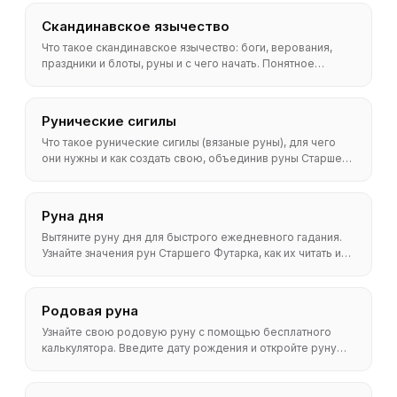
Скандинавское язычество
Что такое скандинавское язычество: боги, верования,
праздники и блоты, руны и с чего начать. Понятное
руководство для начинающих.
Рунические сигилы
Что такое рунические сигилы (вязаные руны), для чего
они нужны и как создать свою, объединив руны Старшего
Футарка. Понятное пошаговое руководство с примерами.
Руна дня
Вытяните руну дня для быстрого ежедневного гадания.
Узнайте значения рун Старшего Футарка, как их читать и
как создать простую утреннюю практику.
Родовая руна
Узнайте свою родовую руну с помощью бесплатного
калькулятора. Введите дату рождения и откройте руну
Старшего Футарка, связанную с вашими чертами и путём.