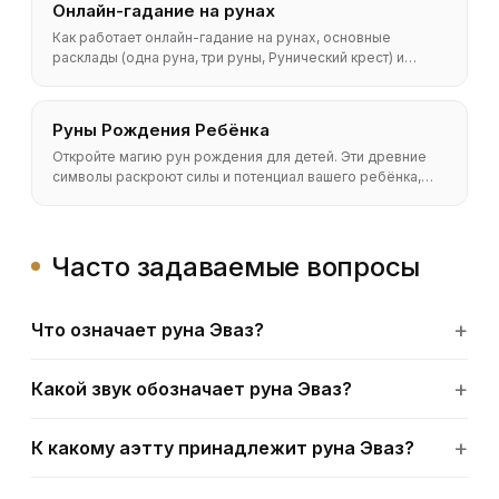
Онлайн-гадание на рунах
Как работает онлайн-гадание на рунах, основные
расклады (одна руна, три руны, Рунический крест) и
бесплатный способ вытянуть руны онлайн. Методы,
точность и полный FAQ.
Руны Рождения Ребёнка
Откройте магию рун рождения для детей. Эти древние
символы раскроют силы и потенциал вашего ребёнка,
помогая проложить путь к его успеху и самореализации.
Часто задаваемые вопросы
Что означает руна Эваз?
Какой звук обозначает руна Эваз?
К какому аэтту принадлежит руна Эваз?